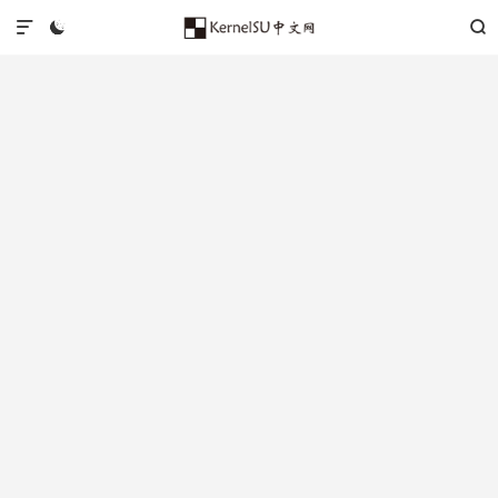


