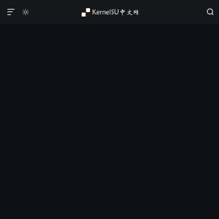


