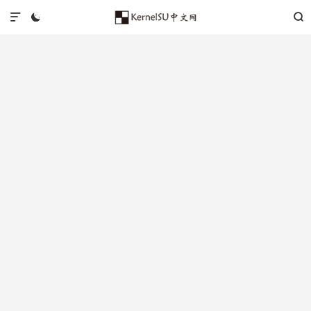


