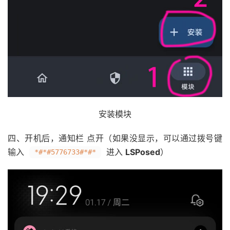
安装模块
四、开机后，通知栏 点开（如果没显示，可以通过拨号键
输入
进入
LSPosed
）
*#*#5776733#*#*