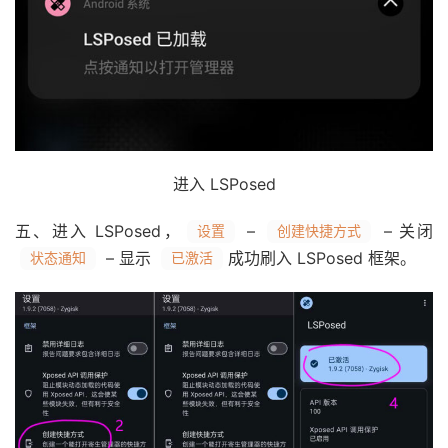
进入 LSPosed
五、进入 LSPosed，
–
– 关闭
设置
创建快捷方式
– 显示
成功刷入 LSPosed 框架。
状态通知
已激活